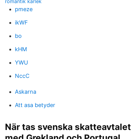
romantik kärlek
pmeze
ikWF
bo
kHM
YWU
NccC
Askarna
Att asa betyder
När tas svenska skatteavtalet
med Grekland och Portugal